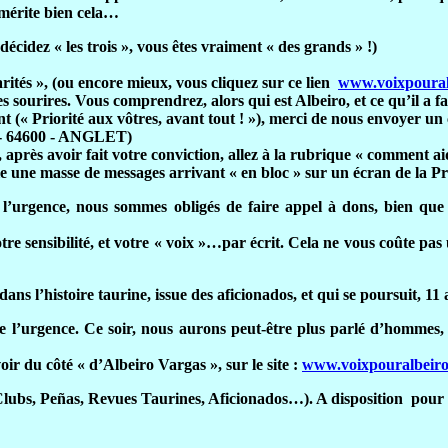
 mérite bien cela…
cidez « les trois », vous êtes vraiment « des grands » !)
rités », (ou encore mieux, vous cliquez sur ce lien
www.voixpoural
les sourires. Vous comprendrez, alors qui est Albeiro, et ce qu’il a 
nt (« Priorité aux vôtres, avant tout ! »), merci de nous envoyer un
ot - 64600 - ANGLET)
 après avoir fait votre conviction, allez à la rubrique « comment ai
le une masse de messages arrivant « en bloc » sur un écran de la 
urgence, nous sommes obligés de faire appel à dons, bien que ce
re sensibilité, et votre « voix »…par écrit. Cela ne vous coûte pas
ns l’histoire taurine, issue des aficionados, et qui se poursuit, 1
l’urgence. Ce soir, nous aurons peut-être plus parlé d’hommes, e
ir du côté « d’Albeiro Vargas », sur le site :
www.voixpouralbeir
(Clubs, Peñas, Revues Taurines, Aficionados…). A disposition
pour 