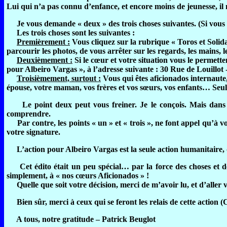
Lui qui n’a pas connu d’enfance, et encore moins de jeunesse, il
Je vous demande « deux » des trois choses suivantes. (Si vous dé
Les trois choses sont les suivantes :
Premièrement :
Vous cliquez sur la rubrique « Toros et Solida
parcourir les photos, de vous arrêter sur les regards, les mains, 
Deuxièmement :
Si le cœur et votre situation vous le permette
pour Albeiro Vargas », à l’adresse suivante : 30 Rue de Louill
Troisièmement, surtout :
Vous qui êtes aficionados internaute,
épouse, votre maman, vos frères et vos sœurs, vos enfants… Seu
Le point deux peut vous freiner. Je le conçois. Mais dans l’
comprendre.
Par contre, les points « un » et « trois », ne font appel qu’à vot
votre signature.
L’action pour Albeiro Vargas est la seule action humanitaire, da
Cet édito était un peu spécial… par la force des choses et de 
simplement, à « nos cœurs Aficionados » !
Quelle que soit votre décision, merci de m’avoir lu, et d’aller vo
Bien sûr, merci à ceux qui se feront les relais de cette action 
A tous, notre gratitude – Patrick Beuglot