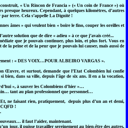
a construit, « Un Rincon de Francia » (« Un coin de France ») où
jours presque heureux. Cependant, à quelques kilomètres, d’autres
 par terre. Cela s’appelle La Dignité !
es âmes » qui veulent bien « boire le fino, couper les oreilles et
autre solution que de dire « adieu » à ce que j’avais créé...
diate que je pouvais continuer, plus loin, et plus fort. Vous en
de la peine et de la peur que je pouvais lui causer, mais aussi de
out simplement : « DES VOIX…POUR ALBEIRO VARGAS ».
 son Œuvre, et surtout, demande que l’Etat Colombien lui confie
 bien, dans sa ville, depuis l’âge de six ans. Il en a la vocation,
d’hui », à sauver les Colombiens d’hier »…
emain… tant au plan professionnel que personnel…
t, ne faisant rien, pratiquement, depuis plus d’un an et demi,
: CQFD !
.
nouveaux… il faut l’aider, maintenant.
un jour, il puisse travailler sereinement au bien-être des autres.