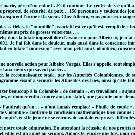
st marié, père d’un enfant…Et il continue. Le centre de vie qu’il 
le de propreté, de sécurité, de paix… 150 personnes y coulent des 
 transpirent l’urine et la sueur. Chez Albeiro, vous pourriez manger
. Hélas, le "mundillo" associatif est ce qu’il est, rempli de « bonn
s, mêmes au prix de grosses volteretas… »
; dans la totale impossibilité d’avancer « pour Albeiro », je n’ai d’
 Je l’ai fait dans la douleur, mais aussi dans la conscience immé
 fait en totale "connexion" avec mon petit ami Colombien, conscient 
d’une nouvelle action pour Albeiro Vargas. Elles s’appelle, t
ppel aux cœurs qui savent parler…
r, la reconnaissance totale, par les Autorités Colombiennes, de
amme visant à secourir les Abuelitos des rues, ainsi qu’il le fait si
er beaucoup à la Colombie « de demain », en travaillant « aujour
 vies, et donner enfin à notre ami, un statut, une garantie pour d
Faudrait qu’on… » n’ont jamais remplacé « l’huile de coude ». E
n de Colombie » confirme la conclusion mathématique bien connue 
empiré, et si le jeune ne se retrouvait soudain en graves difficultés
notre totale admiration. En attendant la réussite de nos projets 
édito est un appel au secours. Aidons-le, encore une fois, pour qu’