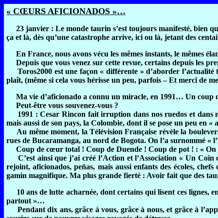
« CŒURS AFICIONADOS »…
23 janvier : Le monde taurin s’est toujours manifesté, bien que ce
ça et là, dès qu’une catastrophe arrive, ici ou là, jetant des cen
En France, nous avons vécu les mêmes instants, le mêmes élans…
Depuis que vous venez sur cette revue, certains depuis les premi
Toros2000 est une façon « différente » d’aborder l’actualité ta
plaît, (même si cela vous hérisse un peu, parfois – Et merci de me
Ma vie d’aficionado a connu un miracle, en 1991… Un coup de cœ
Peut-être vous souvenez-vous ?
1991 : Cesar Rincon fait irruption dans nos ruedos et dans nos c
mais aussi de son pays, la Colombie, dont il se pose un peu en 
Au même moment, la Télévision Française révèle la bouleversante
rues de Bucaramanga, au nord de Bogota. On l’a surnommé « l’A
Coup de cœur total ! Coup de Duende ! Coup de pot ! : « On va 
C’est ainsi que j’ai créé l’Action et l’Association « Un Coin d
rejoint, aficionados, peñas, mais aussi enfants des écoles, che
gamin magnifique. Ma plus grande fierté : Avoir fait que des tau
10 ans de lutte acharnée, dont certains qui lisent ces lignes, en
partout »…
Pendant dix ans, grâce à vous, grâce à nous, et grâce à l’appui