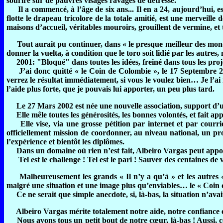
sourire sur de pauvres visages ravagés de détresse.
Il a commencé, à l’âge de six ans... Il en a 24, aujourd’hui, e
flotte le drapeau tricolore de la totale amitié, est une merveil
maisons d’accueil, véritables mouroirs, grouillent de vermine, et
Tout aurait pu continuer, dans « le presque meilleur des mondes »
donner la vuelta, à condition que le toro soit lidié par les autre
2001: "Bloqué" dans toutes les idées, freiné dans tous les projets
J’ai donc quitté « le Coin de Colombie », le 17 Septembre 2001.
verrez le résultat immédiatement, si vous le voulez bien… Je l’ai
l’aide plus forte, que je pouvais lui apporter, un peu plus tard.
Le 27 Mars 2002 est née une nouvelle association, support 
Elle mêle toutes les générosités, les bonnes volontés, et fait a
Elle vise, via une grosse pétition par internet et par courrie
officiellement mission de coordonner, au niveau national, un progr
l’expérience et bientôt les diplômes.
Dans un domaine où rien n’est fait, Albeiro Vargas peut apport
Tel est le challenge ! Tel est le pari ! Sauver des centaines de
Malheureusement les grands « Il n’y a qu’à » et les autres « 
malgré une situation et une image plus qu’enviables… le « Coi
Ce ne serait que simple anecdote, si, là-bas, la situation n’avait 
Albeiro Vargas mérite totalement notre aide, notre confiance et 
Nous avons tous un petit bout de notre cœur, là-bas ! Aussi, cet 