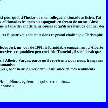
! "
est pourquoi, à l'instar de mon collègue aficionado arlésien, j'ai
 aficionados français ou espagnols en feront de meme. Ainsi
le faire devant de telles causes et qu'ils arrêtent de donner des
ours là pour vous soutenir dans ce grand challenge - Christophe
écouvert, un jour de 1991, le formidable engagement d'Alberto
ux vivre ce quotidien peu enviable. Toutefois, il semblerait que
res à Albeiro Vargas, parce qu'il représente pour nous, françaises
 humaniste.
réer, Monsieur le Président, l'assurance de mes sentiments
èle, de Nîmes, également, qui se reconnaîtra...
icionados »…