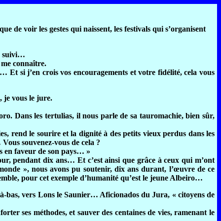
e de voir les gestes qui naissent, les festivals qui s’organisent
e suivi…
 me connaître.
Et si j’en crois vos encouragements et votre fidélité, cela vous
je vous le jure.
o. Dans les tertulias, il nous parle de sa tauromachie, bien sûr,
rend le sourire et la dignité à des petits vieux perdus dans les
 Vous souvenez-vous de cela ?
es en faveur de son pays… »
jour, pendant dix ans… Et c’est ainsi que grâce à ceux qui m’ont
u monde », nous avons pu soutenir, dix ans durant, l’œuvre de ce
ensemble, pour cet exemple d’humanité qu’est le jeune Albeiro…
r là-bas, vers Lons le Saunier… Aficionados du Jura, « citoyens de
orter ses méthodes, et sauver des centaines de vies, ramenant le