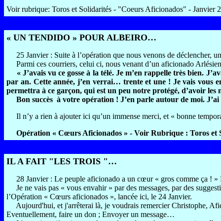
Voir rubrique: Toros et Solidarités - "Coeurs Aficionados" - Janvier 
« UN TENDIDO » POUR ALBEIRO…
25 Janvier : Suite à l’opération que nous venons de déclencher, une 
Parmi ces courriers, celui ci, nous venant d’un aficionado Arlésien. M
« J’avais vu ce gosse à la télé. Je m’en rappelle très bien. J
par an. Cette année, j’en verrai… trente et une ! Je vais vous e
permettra à ce garçon, qui est un peu notre protégé, d’avoir l
Bon succès
à votre opération ! J’en parle autour de moi. J’ai 
Il n’y a rien à ajouter ici qu’un immense merci, et « bonne temporad
Opération « Cœurs Aficionados » - Voir Rubrique : Toros et S
IL A FAIT "LES TROIS "…
28 Janvier : Le peuple aficionado a un cœur « gros comme ça ! » Et i
Je ne vais pas « vous envahir » par des messages, par des suggestions
l’Opération « Cœurs aficionados », lancée ici, le 24 Janvier.
Aujourd'hui, et j'arrêterai là, je voudrais remercier Christophe, Afic
Eventuellement, faire un don ; Envoyer un message…