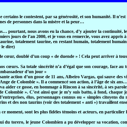
rtains le contestent, par sa générosité, et son humanité. Il n’est qu
taines de personnes dans la misère et la peur…
 pourtant, nous avons eu la chance, d’y ajouter la continuité, l
ers jours de l’an 2000, et je vous en remercie, vous avez appris à
urine, totalement taurine, en restant humain, totalement humain… 
 le dire)
ur, doublé d’un coup « de duende » ! Cela peut arriver à tous, 
œurs. Sa totale sincérité n’a d’égal que son courage, face au tor
« ambassadeur d’un jour »
 action d’un gosse de 11 ans, Albeiro Vargas, qui sauve des vies, 
nge de Colombie ». Il a commencé son action, à l’âge de six ans…
aider ce gosse, en hommage à Rincon à sa sincérité, à ses parol
e Colombie ». C’est ainsi que je m’y suis battu, à fond, chaque 
fs d’entreprises, élus, personnages connus ou « simples citoyens d
rins et des non taurins (voir des totalement « anti ») travaillent 
 ce moment, sont les plus fidèles témoins et acteurs, en particulie
 du torero, le jeune Colombien a pu développer sa vocation, conf