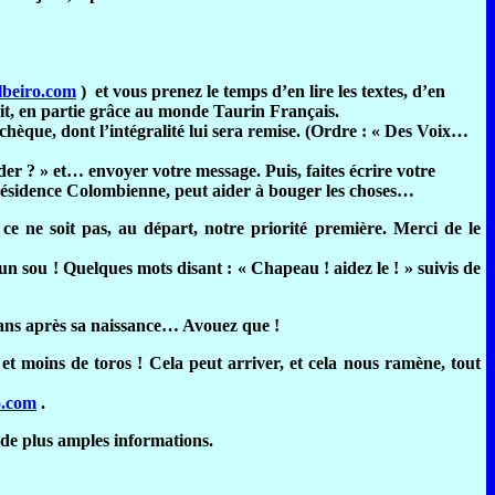
beiro.com
)
et vous prenez le temps d’en lire les textes, d’en
fait, en partie grâce au monde Taurin Français.
 chèque, dont l’intégralité lui sera remise. (Ordre : « Des Voix…
der ? » et… envoyer votre message. Puis, faites écrire votre
Présidence Colombienne, peut aider à bouger les choses…
 ne soit pas, au départ, notre priorité première. Merci de le
 un sou ! Quelques mots disant : « Chapeau ! aidez le ! » suivis de
1 ans après sa naissance… Avouez que !
t moins de toros ! Cela peut arriver, et cela nous ramène, tout
o.com
.
de plus amples informations.