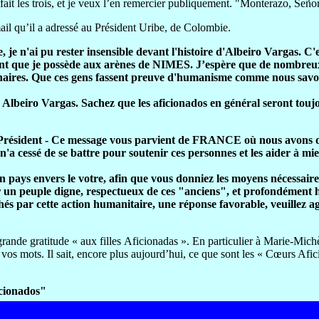
ait les trois, et je veux l’en remercier publiquement. "Monterazo, Señor
l qu’il a adressé au Président Uribe, de Colombie.
, je n'ai pu rester insensible devant l'histoire d'Albeiro Vargas. C'
ment que je possède aux arènes de NIMES. J’espère que de nombreux
naires. Que ces gens fassent preuve d'humanisme comme nous savons 
Albeiro Vargas. Sachez que les aficionados en général seront touj
Président - Ce message vous parvient de FRANCE où nous avons d
'a cessé de se battre pour soutenir ces personnes et les aider à mie
e mon pays envers le votre, afin que vous donniez les moyens nécessai
voir un peuple digne, respectueux de ces "anciens", et profondément
s par cette action humanitaire, une réponse favorable, veuillez ag
grande gratitude « aux filles Aficionadas ». En particulier à Marie-Mich
 vos mots. Il sait, encore plus aujourd’hui, ce que sont les « Cœurs Af
icionados"