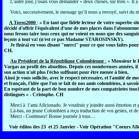
L'autre jour, j’osais vous demander « deux choses, sur trois ». Il a f
Voici, successivement, le message qu’il nous a envoyé, suivi du mai
A Toros2000
:
« En tant que fidèle lecteur de votre superbe site
décidé d'offrir l'équivalent d'une de mes places dans l'abonne
nous ferons taire tous ceux qui ne voient en nous que des sangui
leçons à tout va! (n'est ce pas Madame STAROSINSKY).
Je finirai en vous disant "merci" pour ce que vous faites pour 
CH.
Au Président de la République Colombienne
:
« Monsieur le 
Vargas au profit des abuelitos. Depuis ces nombreuses années, il n
son action n'ait plus l'écho suffisant pour être menée à bien.
Ainsi je vous sollicite, avec le respect nécessaire, et l'amitié d
et français, l'idée que l'on se fait de nos amis colombiens, à sa
En espérant de la part de bon nombre de mes compatriotes touché
distingués » - Cristophe. CH
Merci à
l’ami Aficionado. Je voudrais y joindre aussi émotion et 
Là-bas, un jeune Colombien a reçu traduction de vos gestes, et de
Merci - Continuez!
Bonne journée à tous…
Voir éditos des 23 et 25 Janvier - Voir Opération "Coeurs Af