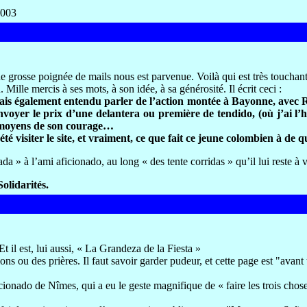
2003
grosse poignée de mails nous est parvenue. Voilà qui est très touchant,
ille mercis à ses mots, à son idée, à sa générosité. Il écrit ceci :
’avais également entendu parler de l’action montée à Bayonne, avec R
nvoyer le prix d’une delantera ou première de tendido, (où j’ai l
es moyens de son courage…
été visiter le site, et vraiment, ce que fait ce jeune colombien à de
a » à l’ami aficionado, au long « des tente
corridas » qu’il lui reste à
olidarités.
l est, lui aussi, « La Grandeza de la Fiesta »
 ou des prières. Il faut savoir garder pudeur, et cette page est "avant
ionado de Nîmes, qui a eu le geste magnifique de « faire les trois choses