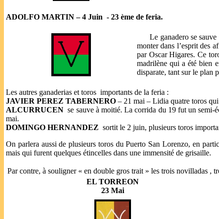
ADOLFO MARTIN – 4 Juin
- 23 ème de feria.
Le ganadero se sauve pour 
monter dans l’esprit des af
par Oscar Higares. Ce toro
madrilène qui a été bien e
disparate, tant sur le plan
Les autres ganaderias et toros
importants de la feria :
JAVIER PEREZ TABERNERO
– 21 mai – Lidia quatre toros qui 
ALCURRUCEN
se sauve à moitié. La corrida du 19 fut un semi-é
mai.
DOMINGO HERNANDEZ
sortit le 2 juin, plusieurs toros impor
On parlera aussi de plusieurs toros du Puerto San Lorenzo, en partic
mais qui furent quelques étincelles dans une immensité de grisaille.
Par contre, à souligner « en double gros trait » les trois novilladas , t
EL TORREON
23 Mai