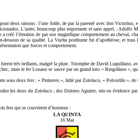
deux raisons : l’une futile, de par la parenté avec don Victorino, et 
icionados. L’autre, beaucoup plus importante et sans appel, : Adolfo Mart
 a créé l’émotion de par son magnifique comportement au cheval, charge
n-dessous de sa qualité. La Vuelta posthume fut d’apothéose, et tous l
 présentation que forces et comportement.
furent très brillants, malgré la pluie. Triomphe de David Luguillano, av
chec, mais le fer Lozano se sauve par un grand toro « Ringollano », qui
tants sous deux fers : « Pinturero », lidié par Zotoluco, « Polvorillo », 
ulier les deux du Zotoluco ; des Dolores Aguirre, mis en évidence par 
rois fers qui se couvrirent d’honneur :
LA QUINTA
16 Mai