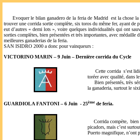
Evoquer le bilan ganadero de la feria de Madrid
est la chose la
trouver une corrida sortie complète, six toros du même fer, ayant de pl
eut d’autres « demi lots », voire quelques individualités qui ont sau
sorties complètes, bien présentées et très importantes, avec médaille 
meilleures ganaderias de la feria.
SAN ISIDRO 2000 a donc pour vainqueurs :
VICTORINO MARIN – 9 Juin – Dernière corrida du Cycle
Cette corrida
s’est li
toréer avec qualité, dans l
Bien présentés, très sé
la ganaderia, surtout le si
ème
GUARDIOLA FANTONI – 6 Juin
- 25
de feria.
Corrida compète,
bien
picadors, mais c’est surtou
Puerto magnifique, n’ont pu