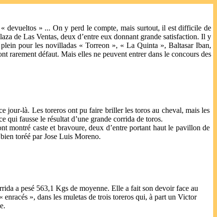
os « devueltos » ... On y perd le compte, mais surtout, il est difficile de
 plaza de Las Ventas, deux d’entre eux donnant grande satisfaction. Il y
n plein pour les novilladas « Torreon », « La Quinta », Baltasar Iban,
font rarement défaut. Mais elles ne peuvent entrer dans le concours des
ce jour-là. Les toreros ont pu faire briller les toros au cheval, mais les
ce qui fausse le résultat d’une grande corrida de toros.
nt montré caste et bravoure, deux d’entre portant haut le pavillon de
s, bien toréé par Jose Luis Moreno.
rrida a pesé 563,1 Kgs de moyenne. Elle a fait son devoir face au
« enracés », dans les muletas de trois toreros qui, à part un Victor
e.