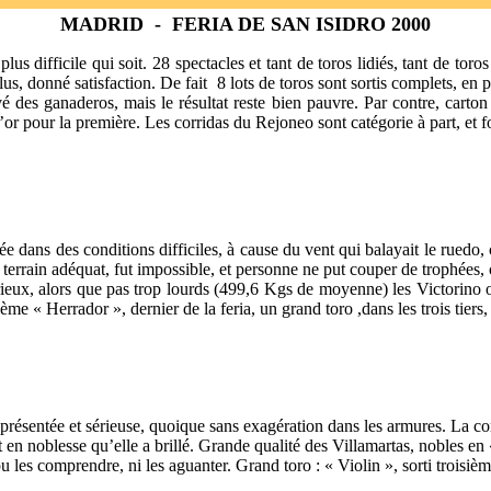
MADRID
-
FERIA DE SAN ISIDRO 2000
 plus difficile qui soit. 28 spectacles et tant de toros lidiés, tant de tor
us, donné satisfaction. De fait
8 lots de toros sont sortis complets, en
vé des ganaderos, mais le résultat reste bien pauvre. Par contre, carto
d’or pour la première. Les corridas du Rejoneo sont catégorie à part, et 
diée dans des conditions difficiles, à cause du vent qui balayait le ruedo, 
e terrain adéquat, fut impossible, et personne ne put couper de trophées, 
rieux, alors que pas trop lourds (499,6 Kgs de moyenne) les Victorino o
xième « Herrador », dernier de la feria, un grand toro ,dans les trois tier
 présentée et sérieuse, quoique sans exagération dans les armures. La co
t en noblesse qu’elle a brillé. Grande qualité des Villamartas, nobles en 
 les comprendre, ni les aguanter. Grand toro : « Violin », sorti troisièm