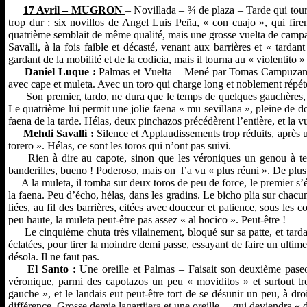
17 Avril – MUGRON
– Novillada – ¾ de plaza – Tarde qui tour
trop dur : six novillos de Angel Luis Peña, « con cuajo », qui firen
quatrième semblait de même qualité, mais une grosse vuelta de campa
Savalli, à la fois faible et décasté, venant aux barrières et « tard
gardant de la mobilité et de la codicia, mais il tourna au « violentito »
Daniel Luque :
Palmas et Vuelta – Mené par Tomas Campuzano, l
avec cape et muleta. Avec un toro qui charge long et noblement répété,
Son premier, tardo, ne dura que le temps de quelques gauchères, et L
Le quatrième lui permit une jolie faena « mu sevillana », pleine de 
faena de la tarde. Hélas, deux pinchazos précédèrent l’entière, et la vu
Mehdi Savalli :
Silence et Applaudissements trop réduits, après u
torero ». Hélas, ce sont les toros qui n’ont pas suivi.
Rien à dire au capote, sinon que les véroniques un genou à terre,
banderilles, bueno ! Poderoso, mais on l’a vu « plus réuni ». De plus
A la muleta, il tomba sur deux toros de peu de force, le premier s’
la faena. Peu d’écho, hélas, dans les gradins. Le bicho plia sur chacune 
liées, au fil des barrières, citées avec douceur et patience, sous les
peu haute, la muleta peut-être pas assez « al hocico ». Peut-être !
Le cinquième chuta très vilainement, bloqué sur sa patte, et tarda à 
éclatées, pour tirer la moindre demi passe, essayant de faire un ultime 
désola. Il ne faut pas.
El Santo :
Une oreille et Palmas – Faisait son deuxième pase
véronique, parmi des capotazos un peu « moviditos » et surtout trois
gauche », et le landais eut peut-être tort de se désunir un peu, à droi
différence. Grosse demie lagartijera et une oreille… qui deviendra « d