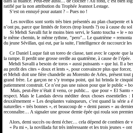
dans la nuance. Peut-être aussi… de clocher ! Au fond, c’est bien logi
ratifié par la non attribution du Trophée Jeannot Lestage.
S’est on ennuyé pour autant ? – Pues no !
Les novillos sont sortis très bien présentés au plan charpente et 
n’ont pu, parce que limités de forces (trop lourds ?) ou à cause du sol 
Si Mehdi Savalli fut le moins bien servi, le Santo toucha « le » novil
le même chemin, le même rythme, "pero"... Le quatrième « remonta »
du jeune Sévillan, qui eut, par la suite, l’intelligence de raccourcir les
Ce Daniel Luque fait un toreo de classe, tant avec le capote que la m
la rampe. Il perdit une grosse oreille au quatrième, à cause de l’épée.
Mehdi Savalli a besoin de toros « aussi puissants » que lui. Il a beso
au profit des cites « doux et lents », pour convaincre plus que forcer, 
et Mehdi doit une fière chandelle au Morenito de Arles, présent tout
grand frère. Le garçon ne s’y trompa point, qui lui brinda le cinqu
patiemment construit. Ce n’est pas une raison pour que le public « bou
Mais, peut-être n’était il venu, ce public... que pour « El Santo »
respect. Mais le Landais devra méditer deux choses essentielles : P
deuxièmement « Les desplantes vainqueurs, c’est quand la série a 
naturelles « très bonnes », et beaucoup de « demi passes » au dernier
reconnaître… A signaler une grosse demie épée qui roula son premie
Alors, demi succès ou demi échec… cela dépend de combien de verres
« Pa mi », la novillada fut très intéressante et les trois jeunes « ont