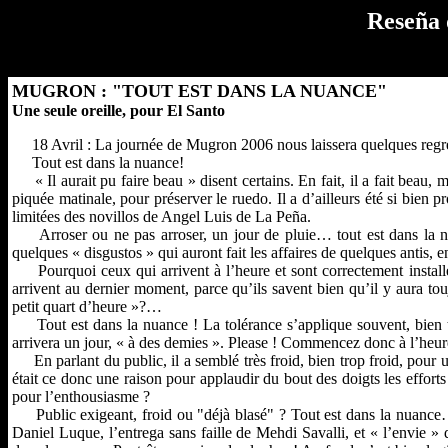
Reseña 
MUGRON : "TOUT EST DANS LA NUANCE"
Une seule oreille, pour El Santo
18 Avril : La journée de Mugron 2006 nous laissera quelques regrets
Tout est dans la nuance!
« Il aurait pu faire beau » disent certains. En fait, il a fait beau,
piquée matinale, pour préserver le ruedo. Il a d’ailleurs été si bien pr
limitées des novillos de Angel Luis de La Peña.
Arroser ou ne pas arroser, un jour de pluie… tout est dans la nua
quelques « disgustos » qui auront fait les affaires de quelques antis, e
Pourquoi ceux qui arrivent à l’heure et sont correctement installés
arrivent au dernier moment, parce qu’ils savent bien qu’il y aura tou
petit quart d’heure »?…
Tout est dans la nuance ! La tolérance s’applique souvent, bien 
arrivera un jour, « à des demies ». Please ! Commencez donc à l’heure.
En parlant du public, il a semblé très froid, bien trop froid, pour u
était ce donc une raison pour applaudir du bout des doigts les efforts 
pour l’enthousiasme ?
Public exigeant, froid ou "déjà blasé" ? Tout est dans la nuance… C
Daniel Luque, l’entrega sans faille de Mehdi Savalli, et « l’envie » 