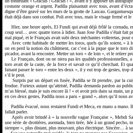
un tonitruant « Gracias ! Gracias ! », avant d’y apposer un autographe
costume orange et argent, Padilla plaisantait avec tous, avant d’écr
digne d’être gravé sur les murs de la grotte de Lascau. Gargantuesqu
était déjà dans son combat. Poli avec tous, mais le visage fermé et le re
Hier, une heure après, El Fundi qui avait déjà frôlé la cornada, en g
coup seul… avec quatre toros à lidier. Juan Jose Padilla s’était fait
mal piqué, et le Français avait subi deux méchantes volteretas, pou
Avec cette habitude de mettre les toros, quels qu’ils soient, « à 
on en perd la notion du châtiment, car c’est à la pique que le toro di
picador, avant la rencontre. Mettre un toro « de loin », et le retirer pr
Le Français, dont on ne niera pas les qualités professionnelles, a f
toro avait de la caste, de la force et savait ce qu’il cherchait. Et 
faisant passer le toro « entre les deux », il y eut trop de gestes, tro
s’il le peut.
Surpris par un départ en fusée, Padilla se fit prendre, par la cuis
fendue. Furieux autant qu’attristé, Padilla demanda pardon au public,
m’as blessé, mais je suis encore là ! » et avoir pris dans sa main, un 
en ces deux gestes, Padilla nous a paru « grand », alors qu’il nous ava
Padilla évacué, nous restaient Fundi et Meca, en mano a mano. Il é
fallait parler.
Après avoir brindé à « la nouvelle vague Française », Mehdi Saval
une série de droitières, asentada, bien tirée, liée à un grand pecho,
siempre », plus distant, plus mouvant, plus électrique. Sincère… à sa