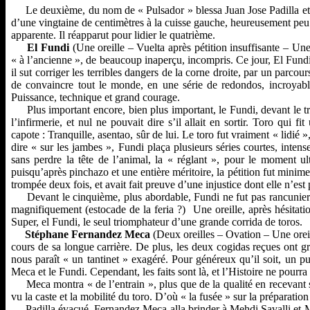
Le deuxième, du nom de « Pulsador » blessa Juan Jose Padilla et
d’une vingtaine de centimètres à la cuisse gauche, heureusement peu
apparente. Il réapparut pour lidier le quatrième.
El Fundi
(Une oreille – Vuelta après pétition insuffisante – Un
« à l’ancienne », de beaucoup inaperçu, incompris. Ce jour, El Fundi
il sut corriger les terribles dangers de la corne droite, par un parcour
de convaincre tout le monde, en une série de redondos, incroyabl
Puissance, technique et grand courage.
Plus important encore, bien plus important, le Fundi, devant le trois
l’infirmerie, et nul ne pouvait dire s’il allait en sortir. Toro qui 
capote : Tranquille, asentao, sûr de lui. Le toro fut vraiment « lidié »
dire « sur les jambes », Fundi plaça plusieurs séries courtes, inte
sans perdre la tête de l’animal, la « réglant », pour le moment u
puisqu’après pinchazo et une entière méritoire, la pétition fut minime
trompée deux fois, et avait fait preuve d’une injustice dont elle n’es
Devant le cinquième, plus abordable, Fundi ne fut pas rancunier : B
magnifiquement (estocade de la feria ?) Une oreille, après hésitat
Super, el Fundi, le seul triomphateur d’une grande corrida de toros.
Stéphane Fernandez Meca
(Deux oreilles – Ovation – Une oreil
cours de sa longue carrière. De plus, les deux cogidas reçues ont 
nous paraît « un tantinet » exagéré. Pour généreux qu’il soit, un pub
Meca et le Fundi. Cependant, les faits sont là, et l’Histoire ne pourra 
Meca montra « de l’entrain », plus que de la qualité en recevant so
vu la caste et la mobilité du toro. D’où « la fusée » sur la préparation
Padilla évacué, Fernandez Meca alla brinder à Mehdi Savalli et Mar