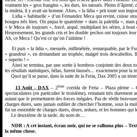
vraiment les « gros frangins », les durs, les tatoués. Pleins d’âpreté
la muleta, il y avait un homme. Alors, « la lidia » prit toute son im
Lidia « habituelle » d’un Fernandez Meca qui revint, cuisse strappée
bougea très bien. On piqua le quatrième « dans la paletilla », mai
« le Meca de toujours », forcé, arqué, multipliant les séries, à bout d
Heureusement, les grands cris et les double pechos ont toujours leu
Ah, ce Meca ! Qu’est ce qu’on l’aiiiiime !
Et puis « la lidia », mesurée, millimétrée, remarquable, par le Fun
« grandeur », en demandant un trophée, malgré trois descabellos. Il
« superio ! »
Ainsi se termina, par une sortie à hombros conjointe des deux tor
les résultats statistiques, hélas, furent faussés… exactement pour la 
Quoi qu’il se passe, dans la suite de la Feria, Dax 2005 a un triom
ème
13 Août - DAX
– 2
corrida de Feria – Plaza pleine – G
spectaculaires (en particulier le troisième), rematant très durement
autant que le permettaient des forces inégales. Pas de réelle bravoure,
charges dures, sans jamais oublier de chercher l’homme, sous la mule
fut un ensemble de charges dures, drues, ardues, et les hommes qui le
Le deuxième de la tarde, du nom de…
NDR : A cet instant, écran noir, qui ne se ralluma plus – Texte p
la même chose.