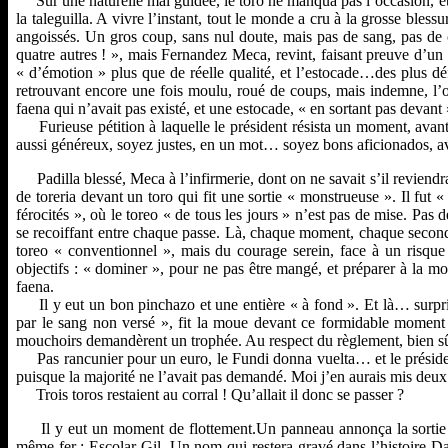
Sur une naturelle mal guidée, le toro ne manqua pas l’occasion, et 
la taleguilla. A vivre l’instant, tout le monde a cru à la grosse blessure
angoissés. Un gros coup, sans nul doute, mais pas de sang, pas de c
quatre autres ! », mais Fernandez Meca, revint, faisant preuve d’un c
« d’émotion » plus que de réelle qualité, et l’estocade…des plus d
retrouvant encore une fois moulu, roué de coups, mais indemne, l’
faena qui n’avait pas existé, et une estocade, « en sortant pas devan
Furieuse pétition à laquelle le président résista un moment, avant 
aussi généreux, soyez justes, en un mot… soyez bons aficionados, av
Padilla blessé, Meca à l’infirmerie, dont on ne savait s’il reviendra
de toreria devant un toro qui fit une sortie « monstrueuse ». Il fut 
férocités », où le toreo « de tous les jours » n’est pas de mise. Pas 
se recoiffant entre chaque passe. Là, chaque moment, chaque seconde
toreo « conventionnel », mais du courage serein, face à un risque 
objectifs : « dominer », pour ne pas être mangé, et préparer à la m
faena.
Il y eut un bon pinchazo et une entière « à fond ». Et là… surpris
par le sang non versé », fit la moue devant ce formidable moment d
mouchoirs demandèrent un trophée. Au respect du règlement, bien sûr
Pas rancunier pour un euro, le Fundi donna vuelta… et le président
puisque la majorité ne l’avait pas demandé. Moi j’en aurais mis deux
Trois toros restaient au corral ! Qu’allait il donc se passer ?
Il y eut un moment de flottement.Un panneau annonça la sortie du 
même fer : Escolar Gil. Un nom qui restera gravé dans l’histoire Dac