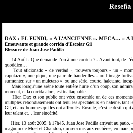
Reseña 
DAX : EL FUNDI, « A L’ANCIENNE ». MECA… « A 
Emouvante et grande corrida d’Escolar Gil
Blessure de Juan Jose Padilla
14 Août : Que demande t’on à une corrida ? - Avant tout, de l’émo
quotidien…
Tout aficionado « de verdad », trouvera toujours « un » momen
capotazo », une pique, une paire de banderilles… ou l’image furtive
surmonter, sur « un muletazo », ou une série, courte, haletante, inesp
Mais lorsqu’une arène toute entière hurle d’un coup, son admiration
moment, et la corrida alors, est inattaquable.
Hier, Dax et son public ont vécu ensemble un de ces moments priv
multiples rebondissements ont tenu les spectateurs en haleine, tant 
Gil, et aux hommes qui les ont affrontés. Ensuite, c’est le destin qu
leur talent et… leur sincérité.
Hier, 13 août 2005, à 17h45, Juan Jose Padilla arrivait au patio, 
magnum de Moët et Chandon, qui sera mis aux enchères, en mars proch