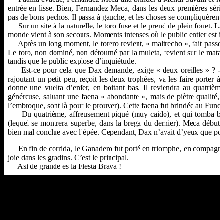
entrée en lisse. Bien, Fernandez Meca, dans les deux premières séri
pas de bons pechos. Il passa à gauche, et les choses se compliquèrent
Sur un site à la naturelle, le toro fuse et le prend de plein fouet. L
monde vient à son secours. Moments intenses où le public entier est i
Après un long moment, le torero revient, « maltrecho », fait passer l
Le toro, non dominé, non détourné par la muleta, revient sur le matad
tandis que le public explose d’inquiétude.
Est-ce pour cela que Dax demande, exige « deux oreilles » ? - Pe
rajoutant un petit peu, reçoit les deux trophées, va les faire porte
donne une vuelta d’enfer, en boitant bas. Il reviendra au quatrièm
généreuse, saluant une faena « abondante », mais de piètre qualité
l’embroque, sont là pour le prouver). Cette faena fut brindée au Fun
Du quatrième, affreusement piqué (muy caido), et qui tomba bea
(lequel se montrera superbe, dans la brega du dernier). Meca début
bien mal conclue avec l’épée. Cependant, Dax n’avait d’yeux que pou
En fin de corrida, le Ganadero fut porté en triomphe, en compagnie
joie dans les gradins. C’est le principal.
Asi de grande es la Fiesta Brava !