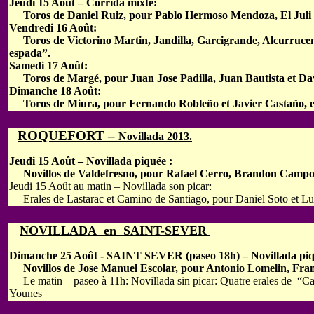
Jeudi 15 Août – Corrida mixte:
Toros de Daniel Ruiz, pour Pablo Hermoso Mendoza, El Juli 
Vendredi 16 Août:
Toros de Victorino Martin, Jandilla, Garcigrande, Alcurrucen
espada”.
Samedi 17 Août:
Toros de Margé, pour Juan Jose Padilla, Juan Bautista et Da
Dimanche 18 Août:
Toros de Miura, pour Fernando Robleño et Javier Castaño, 
ROQUEFORT –
Novillada 2013.
Jeudi 15 Août – Novillada piquée :
Novillos de Valdefresno, pour Rafael Cerro, Brandon Campos
Jeudi 15 Août au matin – Novillada son picar:
Erales de Lastarac et Camino de Santiago, pour Daniel Soto et Lu
NOVILLADA en SAINT-SEVER
Dimanche 25 Août - SAINT SEVER (paseo 18h) – Novillada piq
Novillos de Jose Manuel Escolar, pour Antonio Lomelin, Fran
Le matin – paseo à 11h: Novillada sin picar: Quatre erales de 
Younes