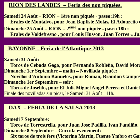
RION DES LANDES – Feria des non piquées.
Samedi 24 Août – RION – 1ère non piquée - paseo:19h :
Erales de Montalvo, pour Jean Baptiste Molas, El Adoureño 
ème
Dimanche 25 Août – RION – 2
non piquée - paseo 18h :
Erales de Valdefresno , pour Louis Husson, Juan Torres « Jua
BAYONNE - Feria de l'Atlantique 2013
Samedi 31 Août:
Toros de Cebada Gago, pour Fernando Robleño, David Mora e
Dimanche 1er Septembre – matin – Novillada piquée:
Novillos d’Antonio Bañuelos, pour Roman, Brandon Campos
Dimanche 1er Septembre – soir :
Toros de Joselito, pour El Juli, Miguel Angel Perera et Danie
Finale des novilladas sin picar, le Samedi 31 Août - 11h.
DAX - FERIA DE LA SALSA 2013
Samedi 7 Septembre:
Toros de Torrestrella, pour Juan Jose Padilla, Ivan Fandiño, 
Dimanche 8 Septembre – Corrida événement:
Six toros de trois fers (Victorino Martin, Fuente Ymbro et Gar