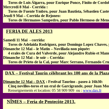
Toros de Luis Algarra, pour Enrique Ponce, Finito de Cordob
Mercredi 8 Mai - Corrida :
Toros de Fuente Ymbro, pour Juan Bautista, Sébastien Castell
Jeudi 9 Mai – Corrida de Rejoneo:
Toros de Hermanos Sampedro, pour Pablo Hermoso de Mendo
FERIA DE ALES 2013
Samedi 11 Mai - corrida:
Toros de Adelaida Rodriguez, pour Domingo Lopez Chaves, p
Dimanche 12 Mai – le Matin – Novillada non piquée:
4 erales de Cura del Valverde, pour Alejandro Rubio et Manu
Dimanche 12 Mai – le soir – Corrida:
Toros de Prieto de la Cal, pour Marc Serrano, Fernando Cru
DAX – Festival Taurin célébrant les 100 ans de la Plaz
Dimanche 12 Mai – DAX
: Festival Taurino - paseo à 16h30:
Cinq novillos-toros et un eral de Garcigrande, pour Juan Mora
Renseignements et location: 05 58 909 909 ou :
www.dax.fr
NÎMES – Feria de Pentecôte 2013.