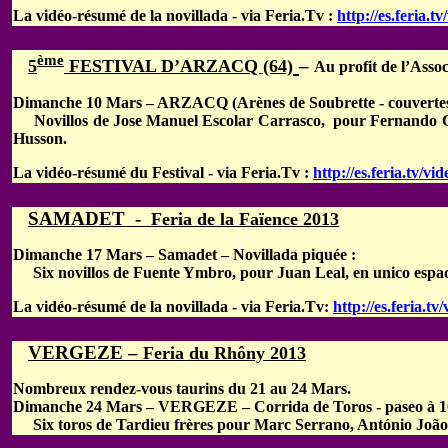
L
a vidéo-résumé de la novillada - via Feria.Tv :
http://es.feria.
ème
–
5
FESTIVAL D’ARZACQ (64)
Au profit de l’Assoc
Dimanche 10 Mars – ARZACQ (Arènes de Soubrette - couvertes e
Novillos de Jose Manuel Escolar Carrasco, pour Fernando Cruz
Husson.
La vidéo-résumé du Festival - via Feria.Tv :
http://es.feria.tv/v
SAMADET -
Feria de la Faïence 2013
Dimanche 17 Mars – Samadet – Novillada piquée :
Six novillos de Fuente Ymbro, pour Juan Leal, en unico espa
La vidéo-résumé de la novillada - via Feria.Tv:
http://es.feria.t
VERGEZE –
Feria du Rhôny 2013
Nombreux rendez-vous taurins du 21 au 24 Mars.
Dimanche 24 Mars – VERGEZE – Corrida de Toros - paseo à 1
Six toros de Tardieu frères pour Marc Serrano, António João 