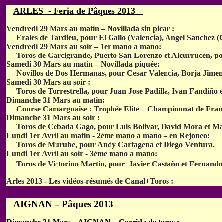
ARLES - Feria de Pâques 2013
Vendredi 29 Mars au matin – Novillada sin picar :
Erales de Tardieu, pour El Gallo (Valencia), Angel Sanchez (C
Vendredi 29 Mars au soir – 1er mano a mano:
Toros de Garcigrande, Puerto San Lorenzo et Alcurrucen, p
Samedi 30 Mars au matin – Novillada piquée:
Novillos de Dos Hermanas, pour Cesar Valencia, Borja Jimenez
Samedi 30 Mars au soir :
Toros de Torrestrella, pour Juan Jose Padilla, Ivan Fandiño 
Dimanche 31 Mars au matin:
Course Camarguaise : Trophée Elite – Championnat de Fran
Dimanche 31 Mars au soir :
Toros de Cebada Gago, pour Luis Bolivar, David Mora et Ma
Lundi 1er Avril au matin - 2ème mano a mano – en Rejoneo:
Toros de Murube, pour Andy Cartagena et Diego Ventura.
Lundi 1er Avril au soir - 3ème mano a mano:
Toros de Victorino Martin, pour Javier Castaño et Fernand
Arles 2013 - Les vidéos-résumés de Canal+Toros :
AIGNAN – Pâques 2013
Dimanche 31 Mars – AIGNAN - Corrida de toros :