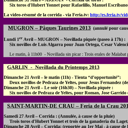
Six toros d'Hubert Yonnet pour Rafaelillo, Manuel Escribano e
La video-résumé de la corrida - via Feria.tv:
http://es.feria.tv/
MUGRON – Pâques Taurines 2013
(annulé pour caus
er
Lundi 1
Avril – MUGRON – Novillada piquée (paseo à 17h) :
Six novillos de Luis Algarra pour Juan Ortega, Cesar Valencia
Le matin, à 11h00 - Novillada sin picar : Trois erales de Malaba
GARLIN - Novillada du Printemps 2013
Dimanche 21 Avril – le matin (11h) - Tienta “d’opportunité”:
Deux novillos de Pedraza de Yeltes, pour Jesus Fernandez (de
Dimanche 21 Avril – Le soir (16h30) – Novillada piquée :
Six novillos de Pedraza de Yeltes, pour Roman, Jose Garrido et
SAINT-MARTIN-DE CRAU – Feria de la Crau 20
Samedi 27 Avril – Corrida : (Annulée, à cause de la pluie)
Trois toros d'Hubert Yonnet et trois de la ganaderia du Laget, 
Dimanche 28 Avril – Corrida: (reportée au 1er Mai - à cause de l