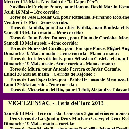
Mercredi 15 Mai – Novillada de “la Cape d’Or”:
Novillos de Enrique Ponce, pour Roman, David Martin Escu
Jeudi 16 Mai – 1ére corrida:
Toros de Jose Escolar Gil, pour Rafaelillo, Fernando Robleño 
Vendredi 17 Mai – 2ème corrida:
Toros de Jandilla, pour Juan Jose Padilla, Juan Bautista et I
Samedi 18 Mai au matin – 3ème corrida:
Toros de Juan Pedro Domecq, pour Finito de Cordoba, Morant
Samedi 18 Mai au soir - 4ème corrida:
Toros de Nuñez del Cuvillo, pour Enrique Ponce, Miguel Ange
Dimanche 19 Mai au matin - 5ème corrida - Mano a mano :
Toros de trois fers distincts, pour Sébastien Castella et Juan Le
Dimanche 19 Mai au soir - 6ème corrida - Mano a mano :
Toros de Miura, pour Antonio Ferrera et Javier Castaño.
Lundi 20 Mai au matin – Corrida de Rejoneo :
Toros de Los Espartales, pour Pablo Hermoso de Mendoza, Di
Lundi 20 Mai au soir - 7ème corrida :
Toros de Victoriano del Rio, pour El Juli, Alejandro Talavante 
VIC-FEZENSAC - Feria del Toro 2013
Samedi 18 Mai – 1ère corrida: Concours 3 ganaderias en mano 
Deux toros de La Quinta; Deux Murteira Grave; et Deux Rober
Dimanche 19 Mai – matin – corrida:
Toros de Jose Maria Escobar, pour Rafaelillo, Manuel Escrib